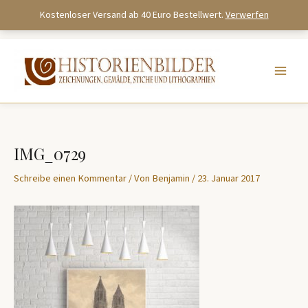
Kostenloser Versand ab 40 Euro Bestellwert.
Verwerfen
Zum
Inhalt
springen
IMG_0729
Schreibe einen Kommentar
/ Von
Benjamin
/
23. Januar 2017