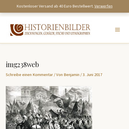
Kostenloser Versand ab 40 Euro Bestellwert.
Verwerfen
Zum
Inhalt
springen
img238web
Schreibe einen Kommentar
/ Von
Benjamin
/
3. Juni 2017