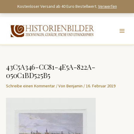
Kostenloser Versand ab 40 Euro Bestellwert.
Verwerfen
Zum
Inhalt
springen
43C5A346-CC81-4E5A-822A-
050C1BD525B5
Schreibe einen Kommentar
/ Von
Benjamin
/
16. Februar 2019