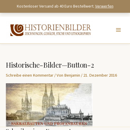
Kostenloser Versand ab 40 Euro Bestellwert.
Verwerfen
Zum
Inhalt
springen
Historische-Bilder—Button-2
Schreibe einen Kommentar
/ Von
Benjamin
/
21. Dezember 2016